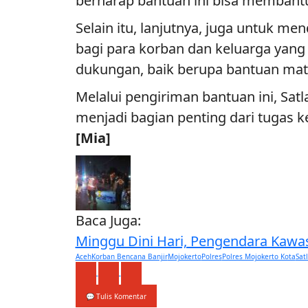
berharap bantuan ini bisa membant
Selain itu, lanjutnya, juga untuk 
bagi para korban dan keluarga yan
dukungan, baik berupa bantuan ma
Melalui pengiriman bantuan ini, Sat
menjadi bagian penting dari tugas 
[Mia]
Baca Juga:
Minggu Dini Hari, Pengendara Kawasa
Aceh
Korban Bencana Banjir
Mojokerto
Polres
Polres Mojokerto Kota
Sat
💬 Tulis Komentar