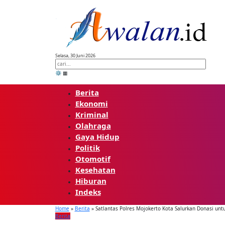
Skip
to
content
Selasa, 30 Juni 2026
⚙️
▦
Berita
Ekonomi
Kriminal
Olahraga
Gaya Hidup
Politik
Otomotif
Kesehatan
Hiburan
Indeks
Home
»
Berita
»
Satlantas Polres Mojokerto Kota Salurkan Donasi un
Berita