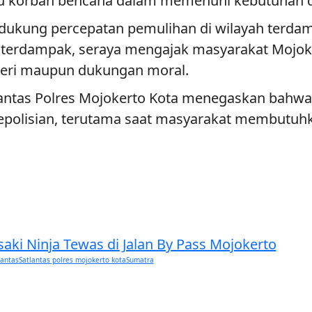
u korban bencana dalam memenuhi kebutuhan da
mendukung percepatan pemulihan di wilayah terd
g terdampak, seraya mengajak masyarakat Mojok
teri maupun dukungan moral.
lantas Polres Mojokerto Kota menegaskan bahwa k
kepolisian, terutama saat masyarakat membutuhk
ki Ninja Tewas di Jalan By Pass Mojokerto
lantas
Satlantas polres mojokerto kota
Sumatra