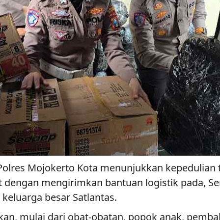
 Polres Mojokerto Kota menunjukkan kepedulian 
 dengan mengirimkan bantuan logistik pada, Sen
 keluarga besar Satlantas.
kan, mulai dari obat-obatan, popok anak, pembal