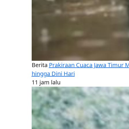
Berita
Prakiraan Cuaca Jawa Timur 
hingga Dini Hari
11 jam lalu