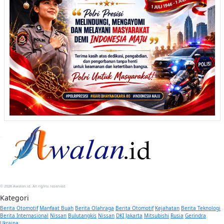
© 2026 Awalan.id. All rights reserved
Kategori
Berita Otomotif
Manfaat Buah
Berita Olahraga
Berita Otomotif
Kejahatan
Berita Teknologi
Berita Internasional
Nissan
Bulutangkis
Nissan
DKI Jakarta
Mitsubishi
Rusia
Gerindra
Ukraina