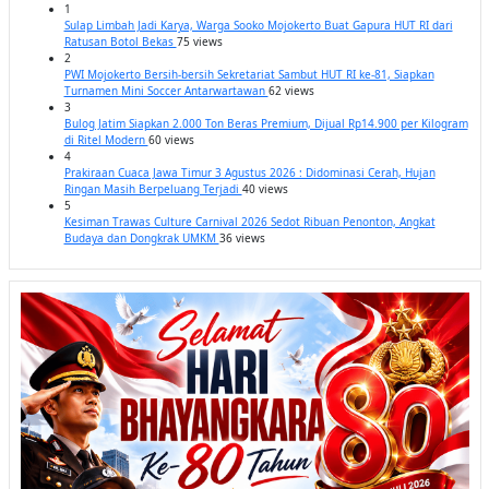
1
Sulap Limbah Jadi Karya, Warga Sooko Mojokerto Buat Gapura HUT RI dari
Ratusan Botol Bekas
75 views
2
PWI Mojokerto Bersih-bersih Sekretariat Sambut HUT RI ke-81, Siapkan
Turnamen Mini Soccer Antarwartawan
62 views
3
Bulog Jatim Siapkan 2.000 Ton Beras Premium, Dijual Rp14.900 per Kilogram
di Ritel Modern
60 views
4
Prakiraan Cuaca Jawa Timur 3 Agustus 2026 : Didominasi Cerah, Hujan
Ringan Masih Berpeluang Terjadi
40 views
5
Kesiman Trawas Culture Carnival 2026 Sedot Ribuan Penonton, Angkat
Budaya dan Dongkrak UMKM
36 views