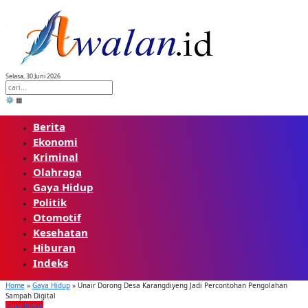
Skip
to
content
Selasa, 30 Juni 2026
⚙️
▦
Berita
Ekonomi
Kriminal
Olahraga
Gaya Hidup
Politik
Otomotif
Kesehatan
Hiburan
Indeks
Home
»
Gaya Hidup
»
Unair Dorong Desa Karangdiyeng Jadi Percontohan Pengolahan
Sampah Digital
Gaya Hidup