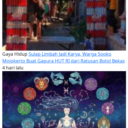
Gaya Hidup
Sulap Limbah Jadi Karya, Warga Sooko
Mojokerto Buat Gapura HUT RI dari Ratusan Botol Bekas
4 hari lalu