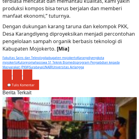
terbiasa mencatat dan memantau kualitas, kami yakin
produksi kompos bisa terus berjalan dan memberi
manfaat ekonomi,” tuturnya.
Dengan dukungan karang taruna dan kelompok PKK,
Desa Karangdiyeng diproyeksikan menjadi percontohan
pengelolaan sampah organik berbasis teknologi di
Kabupaten Mojokerto.
[Mia]
Fakultas Sains dan Teknologi
kabupaten mojokerto
Karangdiyeng
kota
mojokerto
Kutorejo
mahasiswa S1 Teknik Biomedis
program Pengabdian kepada
Masyarakat (PKM)
Surabaya
UNAIR
Universitas Airlangga
💬 Tulis Komentar
Berita Terkait