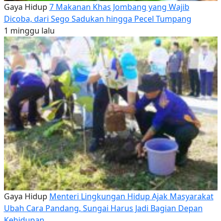
Gaya Hidup
7 Makanan Khas Jombang yang Wajib
Dicoba, dari Sego Sadukan hingga Pecel Tumpang
1 minggu lalu
Gaya Hidup
Menteri Lingkungan Hidup Ajak Masyarakat
Ubah Cara Pandang, Sungai Harus Jadi Bagian Depan
Kehidupan