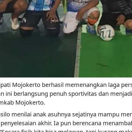
Bupati Mojokerto berhasil memenangkan laga per
n ini berlangsung penuh sportivitas dan menjad
emkab Mojokerto.
Susilo menilai anak asuhnya sejatinya mampu me
penyelesaian akhir. Ia pun berencana menambah p
ecara fisik kita bisa melawan, tapi kurang maks