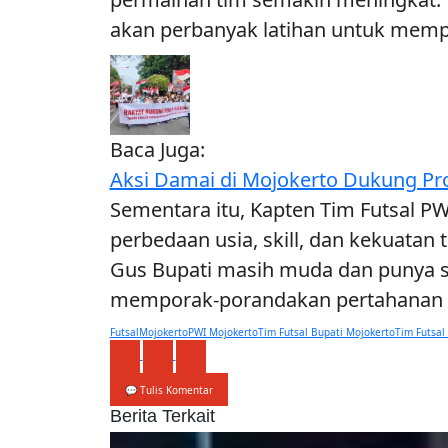
akan perbanyak latihan untuk mempe
Baca Juga:
Aksi Damai di Mojokerto Dukung Pr
Sementara itu, Kapten Tim Futsal P
perbedaan usia, skill, dan kekuatan
Gus Bupati masih muda dan punya s
memporak-porandakan pertahanan k
Futsal
Mojokerto
PWI Mojokerto
Tim Futsal Bupati Mojokerto
Tim Futsal
💬 Tulis Komentar
Berita Terkait