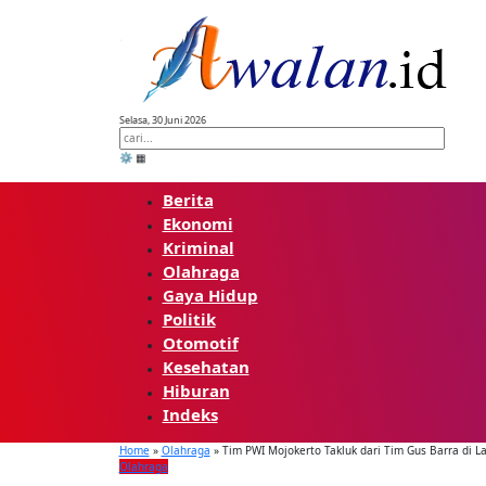
Skip
to
content
Selasa, 30 Juni 2026
⚙️
▦
Berita
Ekonomi
Kriminal
Olahraga
Gaya Hidup
Politik
Otomotif
Kesehatan
Hiburan
Indeks
Home
»
Olahraga
»
Tim PWI Mojokerto Takluk dari Tim Gus Barra di La
Olahraga