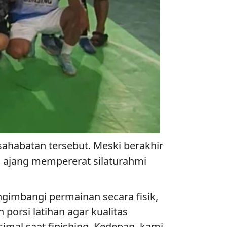
sahabatan tersebut. Meski berakhir
i ajang mempererat silaturahmi
ngimbangi permainan secara fisik,
orsi latihan agar kualitas
imal saat finishing. Kedepan, kami