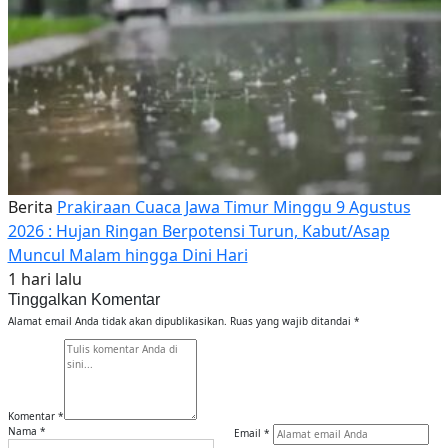
Berita
Prakiraan Cuaca Jawa Timur Minggu 9 Agustus
2026 : Hujan Ringan Berpotensi Turun, Kabut/Asap
Muncul Malam hingga Dini Hari
1 hari lalu
Tinggalkan Komentar
Alamat email Anda tidak akan dipublikasikan.
Ruas yang wajib ditandai
*
Komentar
*
Nama
*
Email
*