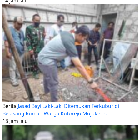
14 jam lalu
Berita
Jasad Bayi Laki-Laki Ditemukan Terkubur di
Belakang Rumah Warga Kutorejo Mojokerto
18 jam lalu