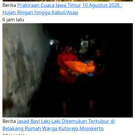
Berita
Prakiraan Cuaca Jawa Timur 10 Agustus 2026 :
Hujan Ringan hingga Kabut/Asap
6 jam lalu
Berita
Jasad Bayi Laki-Laki Ditemukan Terkubur di
Belakang Rumah Warga Kutorejo Mojokerto