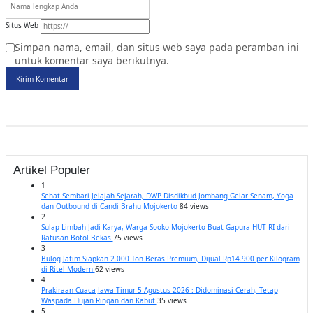
Situs Web
Simpan nama, email, dan situs web saya pada peramban ini
untuk komentar saya berikutnya.
Kirim Komentar
Artikel Populer
1
Sehat Sembari Jelajah Sejarah, DWP Disdikbud Jombang Gelar Senam, Yoga
dan Outbound di Candi Brahu Mojokerto
84 views
2
Sulap Limbah Jadi Karya, Warga Sooko Mojokerto Buat Gapura HUT RI dari
Ratusan Botol Bekas
75 views
3
Bulog Jatim Siapkan 2.000 Ton Beras Premium, Dijual Rp14.900 per Kilogram
di Ritel Modern
62 views
4
Prakiraan Cuaca Jawa Timur 5 Agustus 2026 : Didominasi Cerah, Tetap
Waspada Hujan Ringan dan Kabut
35 views
5