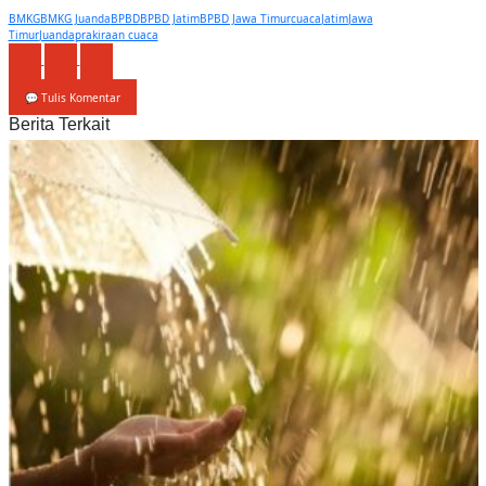
BMKG
BMKG Juanda
BPBD
BPBD Jatim
BPBD Jawa Timur
cuaca
Jatim
Jawa
Timur
Juanda
prakiraan cuaca
💬 Tulis Komentar
Berita Terkait