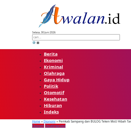
Skip
to
content
Selasa, 30 Juni 2026
⚙️
▦
Berita
Ekonomi
Kriminal
Olahraga
Gaya Hidup
Politik
Otomotif
Kesehatan
Hiburan
Indeks
Home
»
Ekonomi
»
Pemkab Sampang dan BULOG Teken MoU Hibah Tana
Ekonomi
Uncategorized