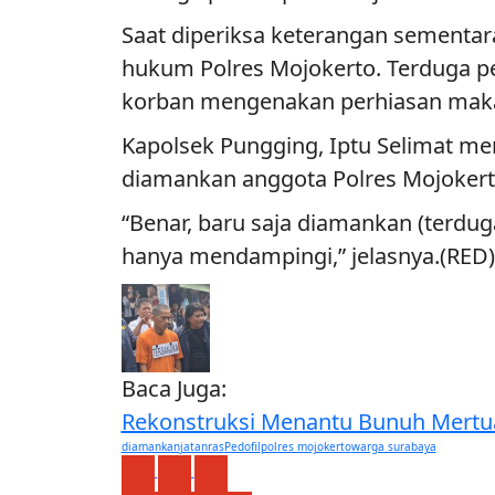
Saat diperiksa keterangan sementara
hukum Polres Mojokerto. Terduga pe
korban mengenakan perhiasan maka 
Kapolsek Pungging, Iptu Selimat me
diamankan anggota Polres Mojokert
“Benar, baru saja diamankan (terdu
hanya mendampingi,” jelasnya.(RED)
Baca Juga:
Rekonstruksi Menantu Bunuh Mertua
diamankan
jatanras
Pedofil
polres mojokerto
warga surabaya