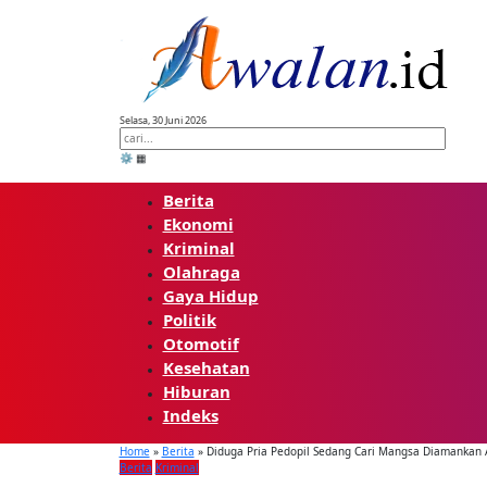
Skip
to
content
Selasa, 30 Juni 2026
⚙️
▦
Berita
Ekonomi
Kriminal
Olahraga
Gaya Hidup
Politik
Otomotif
Kesehatan
Hiburan
Indeks
Home
»
Berita
»
Diduga Pria Pedopil Sedang Cari Mangsa Diamankan 
Berita
Kriminal