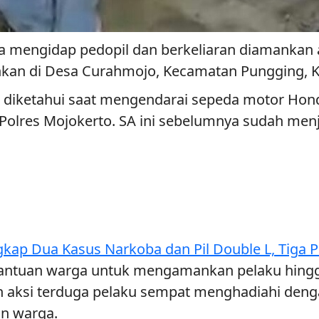
a mengidap pedopil dan berkeliaran diamankan 
ankan di Desa Curahmojo, Kecamatan Pungging, K
ni diketahui saat mengendarai sepeda motor H
Polres Mojokerto. SA ini sebelumnya sudah menj
gkap Dua Kasus Narkoba dan Pil Double L, Tiga
bantuan warga untuk mengamankan pelaku hing
an aksi terduga pelaku sempat menghadiahi de
an warga.