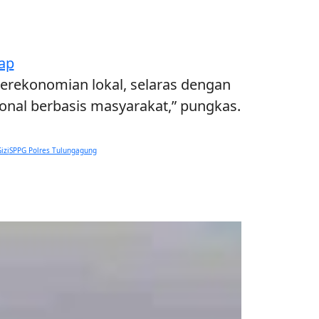
kap
perekonomian lokal, selaras dengan
nal berbasis masyarakat,” pungkas.
izi
SPPG Polres Tulungagung