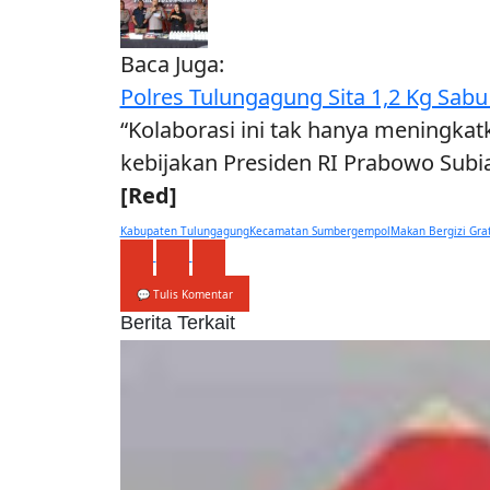
Baca Juga:
Polres Tulungagung Sita 1,2 Kg Sabu
“Kolaborasi ini tak hanya meningkat
kebijakan Presiden RI Prabowo Sub
[Red]
Kabupaten Tulungagung
Kecamatan Sumbergempol
Makan Bergizi Grat
💬 Tulis Komentar
Berita Terkait