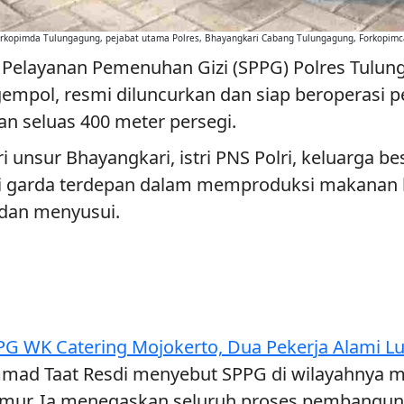
 Forkopimda Tulungagung, pejabat utama Polres, Bhayangkari Cabang Tulungagung, Forkopim
 Pelayanan Pemenuhan Gizi (SPPG) Polres Tulung
ol, resmi diluncurkan dan siap beroperasi penu
n seluas 400 meter persegi.
i unsur Bhayangkari, istri PNS Polri, keluarga be
i garda terdepan dalam memproduksi makanan b
 dan menyusui.
PG WK Catering Mojokerto, Dua Pekerja Alami L
d Taat Resdi menyebut SPPG di wilayahnya men
a Timur. Ia menegaskan seluruh proses pembangu