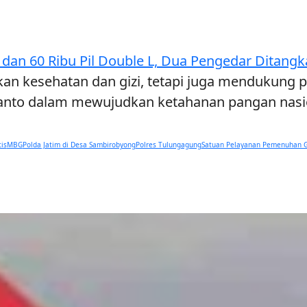
 dan 60 Ribu Pil Double L, Dua Pengedar Ditang
kan kesehatan dan gizi, tetapi juga mendukung 
ianto dalam mewujudkan ketahanan pangan nasio
is
MBG
Polda Jatim di Desa Sambirobyong
Polres Tulungagung
Satuan Pelayanan Pemenuhan G