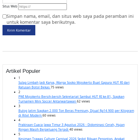
Situs Web
Simpan nama, email, dan situs web saya pada peramban ini
untuk komentar saya berikutnya.
Kirim Komentar
Artikel Populer
1
Sulap Limbah Jadi Karya, Warga Sooko Mojokerto Buat Gapura HUT RI dari
Ratusan Botol Bekas
75 views
2
PWI Mojokerto Bersih-bersih Sekretariat Sambut HUT RI ke-81, Siapkan
Turnamen Mini Soccer Antarwartawan
62 views
3
Bulog Jatim Siapkan 2.000 Ton Beras Premium, Dijual Rp14.900 per Kilogram
di Ritel Modern
60 views
4
Prakiraan Cuaca Jawa Timur 3 Agustus 2026 : Didominasi Cerah, Hujan
Ringan Masih Berpeluang Terjadi
40 views
5
Kesiman Trawas Culture Carnival 2026 Sedot Ribuan Penonton, Angkat