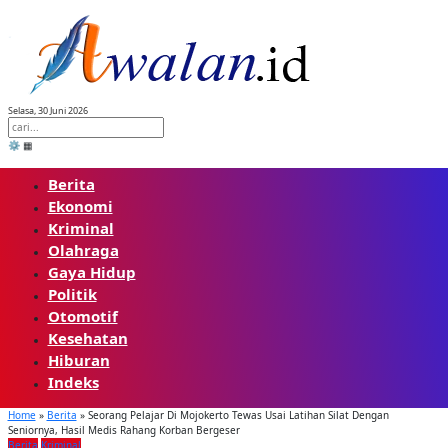
Skip
to
content
Selasa, 30 Juni 2026
⚙️
▦
Berita
Ekonomi
Kriminal
Olahraga
Gaya Hidup
Politik
Otomotif
Kesehatan
Hiburan
Indeks
Home
»
Berita
»
Seorang Pelajar Di Mojokerto Tewas Usai Latihan Silat Dengan
Seniornya, Hasil Medis Rahang Korban Bergeser
Berita
Kriminal