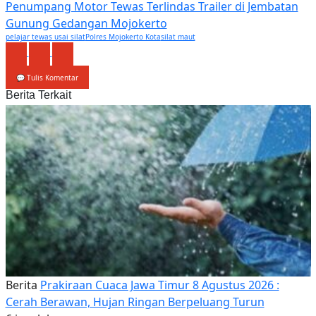
Penumpang Motor Tewas Terlindas Trailer di Jembatan
Gunung Gedangan Mojokerto
pelajar tewas usai silat
Polres Mojokerto Kota
silat maut
💬 Tulis Komentar
Berita Terkait
Berita
Prakiraan Cuaca Jawa Timur 8 Agustus 2026 :
Cerah Berawan, Hujan Ringan Berpeluang Turun