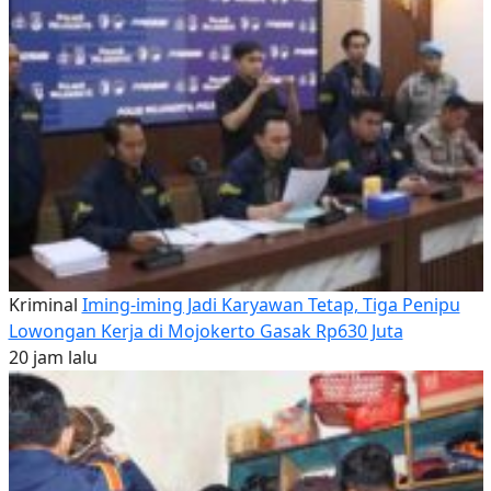
Kriminal
Iming-iming Jadi Karyawan Tetap, Tiga Penipu
Lowongan Kerja di Mojokerto Gasak Rp630 Juta
20 jam lalu