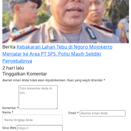
Berita
Kebakaran Lahan Tebu di Ngoro Mojokerto
Menjalar ke Area PT SPS, Polisi Masih Selidiki
Penyebabnya
2 hari lalu
Tinggalkan Komentar
Alamat email Anda tidak akan dipublikasikan.
Ruas yang wajib ditandai
*
Komentar
*
Nama
*
Email
*
Situs Web