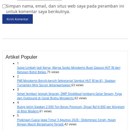
Simpan nama, email, dan situs web saya pada peramban ini
untuk komentar saya berikutnya.
Kirim Komentar
Artikel Populer
1
Sulap Limbah Jadi Karya, Warga Sooko Mojokerto Buat Gapura HUT RI dari
Ratusan Botol Bekas
75 views
2
PWI Mojokerto Bersih-bersih Sekretariat Sambut HUT RI ke-81, Siapkan
Turnamen Mini Soccer Antarwartawan
63 views
3
Sehat Sembari Jelajah Sejarah, DWP Disdikbud Jombang Gelar Senam, Yoga
dan Outbound di Candi Brahu Mojokerto
62 views
4
Bulog Jatim Siapkan 2.000 Ton Beras Premium, Dijual Rp14.900 per Kilogram
di Ritel Modern
61 views
5
Prakiraan Cuaca Jawa Timur 3 Agustus 2026 : Didominasi Cerah, Hujan
Ringan Masih Berpeluang Terjadi
42 views