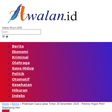
Skip
to
content
Selasa, 30 Juni 2026
⚙️
▦
Berita
Ekonomi
Kriminal
Olahraga
Gaya Hidup
Politik
Otomotif
Kesehatan
Hiburan
Indeks
Home
»
Berita
»
Prakiraan Cuaca Jawa Timur 20 Desember 2025 : Potensi Hujan Petir
Sepanjang Hari
Berita