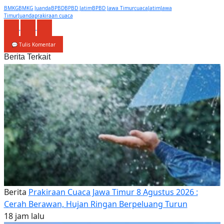
BMKG
BMKG Juanda
BPBD
BPBD Jatim
BPBD Jawa Timur
cuaca
Jatim
Jawa
Timur
Juanda
prakiraan cuaca
💬 Tulis Komentar
Berita Terkait
Berita
Prakiraan Cuaca Jawa Timur 8 Agustus 2026 :
Cerah Berawan, Hujan Ringan Berpeluang Turun
18 jam lalu