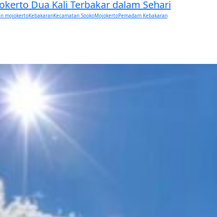
kerto Dua Kali Terbakar dalam Sehari
n mojokerto
Kebakaran
Kecamatan Sooko
Mojokerto
Pemadam Kebakaran