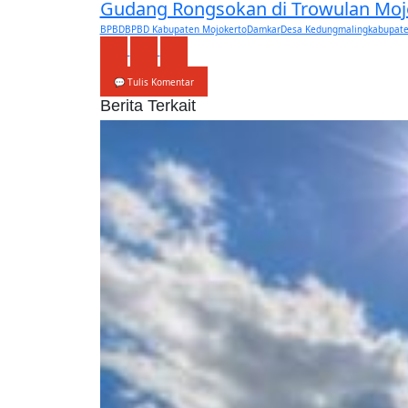
Gudang Rongsokan di Trowulan Mojo
BPBD
BPBD Kabupaten Mojokerto
Damkar
Desa Kedungmaling
kabupate
💬 Tulis Komentar
Berita Terkait