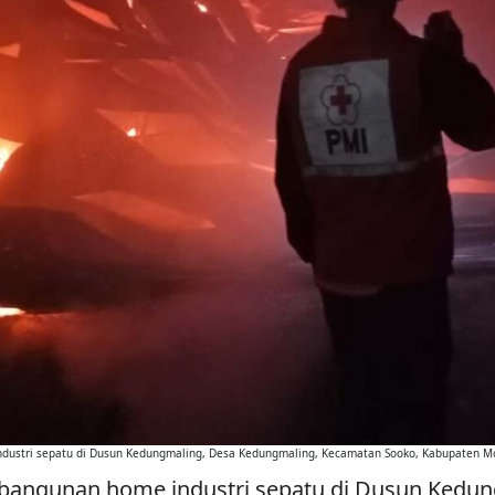
dustri sepatu di Dusun Kedungmaling, Desa Kedungmaling, Kecamatan Sooko, Kabupaten Mo
bangunan home industri sepatu di Dusun Kedun