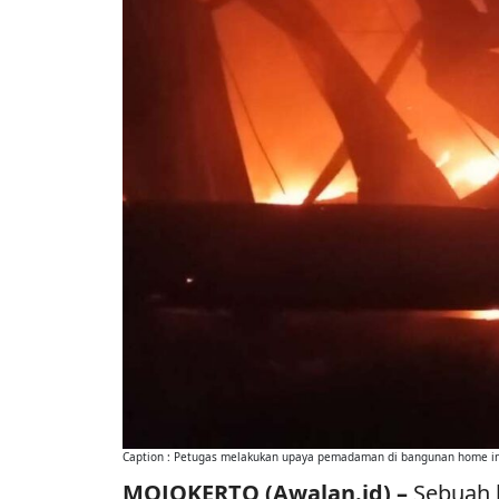
Caption : Petugas melakukan upaya pemadaman di bangunan home in
MOJOKERTO (Awalan.id) –
Sebuah 