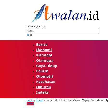
Skip
to
content
Selasa, 30 Juni 2026
⚙️
▦
Berita
Ekonomi
Kriminal
Olahraga
Gaya Hidup
Politik
Otomotif
Kesehatan
Hiburan
Indeks
Home
»
Berita
»
Home Industri Sepatu di Sooko Mojokerto Terbakar, A
Berita