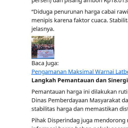
persen) dan pisang ambon Rp18.013/
“Diduga penurunan harga cabai rawi
menipis karena faktor cuaca. Stabi
jelasnya.
Baca Juga:
Pengamanan Maksimal Warnai Latber 
Langkah Pemantauan dan Sinergi 
Pemantauan harga ini dilakukan rutin
Dinas Pemberdayaan Masyarakat dan
stabilitas harga dan memastikan dist
Pihak Disperindag juga mendorong 