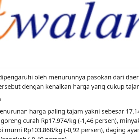
ipengaruhi oleh menurunnya pasokan dari daera
ersebut dengan kenaikan harga yang cukup tajam
n
penurunan harga paling tajam yakni sebesar 17,1
goreng curah Rp17.974/kg (-1,46 persen), minyak
api murni Rp103.868/kg (-0,92 persen), daging a