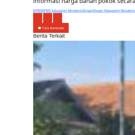
informasi harga bahan pokok secara
BPMD
BPMD Kabupaten Mojokerto
Dispari
Dispari Kabupaten Mojokert
💬 Tulis Komentar
Berita Terkait