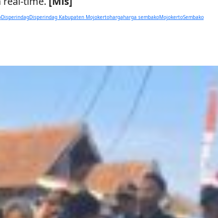
 real-time.
[Mis]
o
Disperindag
Disperindag Kabupaten Mojokerto
harga
harga sembako
Mojokerto
Sembako