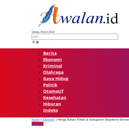
Skip
to
content
Selasa, 30 Juni 2026
⚙️
▦
Berita
Ekonomi
Kriminal
Olahraga
Gaya Hidup
Politik
Otomotif
Kesehatan
Hiburan
Indeks
Home
»
Ekonomi
»
Harga Bahan Pokok di Kabupaten Mojokerto Bervar
Ekonomi