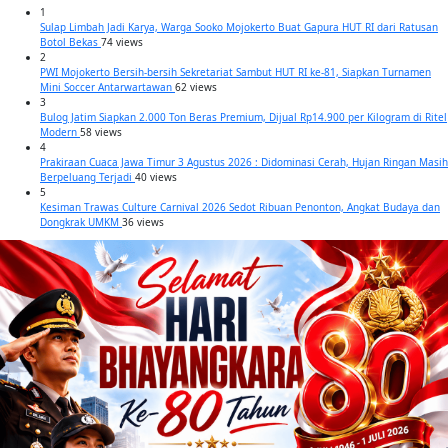
1
Sulap Limbah Jadi Karya, Warga Sooko Mojokerto Buat Gapura HUT RI dari Ratusan
Botol Bekas
74 views
2
PWI Mojokerto Bersih-bersih Sekretariat Sambut HUT RI ke-81, Siapkan Turnamen
Mini Soccer Antarwartawan
62 views
3
Bulog Jatim Siapkan 2.000 Ton Beras Premium, Dijual Rp14.900 per Kilogram di Ritel
Modern
58 views
4
Prakiraan Cuaca Jawa Timur 3 Agustus 2026 : Didominasi Cerah, Hujan Ringan Masih
Berpeluang Terjadi
40 views
5
Kesiman Trawas Culture Carnival 2026 Sedot Ribuan Penonton, Angkat Budaya dan
Dongkrak UMKM
36 views