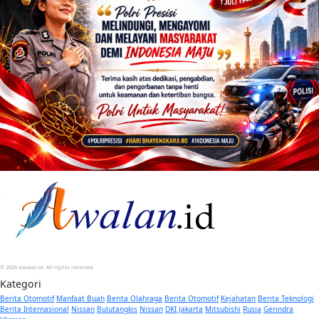
© 2026 Awalan.id. All rights reserved
Kategori
Berita Otomotif
Manfaat Buah
Berita Olahraga
Berita Otomotif
Kejahatan
Berita Teknologi
Berita Internasional
Nissan
Bulutangkis
Nissan
DKI Jakarta
Mitsubishi
Rusia
Gerindra