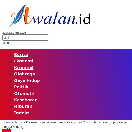
Skip
to
content
Selasa, 30 Juni 2026
⚙️
▦
Berita
Ekonomi
Kriminal
Olahraga
Gaya Hidup
Politik
Otomotif
Kesehatan
Hiburan
Indeks
Home
»
Berita
»
Prakiraan Cuaca Jawa Timur 28 Agustus 2025 : Berpotensi Hujan Ringan
hingga Sedang
Berita