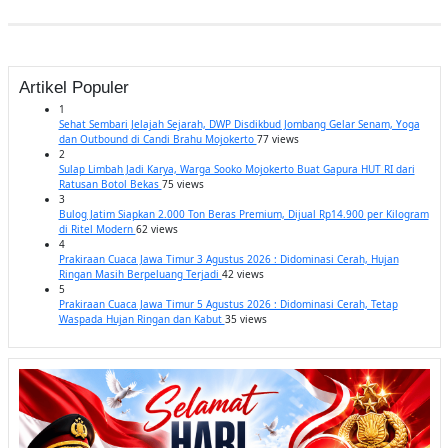
Artikel Populer
1
Sehat Sembari Jelajah Sejarah, DWP Disdikbud Jombang Gelar Senam, Yoga
dan Outbound di Candi Brahu Mojokerto
77 views
2
Sulap Limbah Jadi Karya, Warga Sooko Mojokerto Buat Gapura HUT RI dari
Ratusan Botol Bekas
75 views
3
Bulog Jatim Siapkan 2.000 Ton Beras Premium, Dijual Rp14.900 per Kilogram
di Ritel Modern
62 views
4
Prakiraan Cuaca Jawa Timur 3 Agustus 2026 : Didominasi Cerah, Hujan
Ringan Masih Berpeluang Terjadi
42 views
5
Prakiraan Cuaca Jawa Timur 5 Agustus 2026 : Didominasi Cerah, Tetap
Waspada Hujan Ringan dan Kabut
35 views