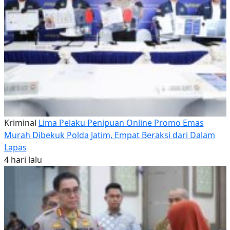
Kriminal
Lima Pelaku Penipuan Online Promo Emas
Murah Dibekuk Polda Jatim, Empat Beraksi dari Dalam
Lapas
4 hari lalu