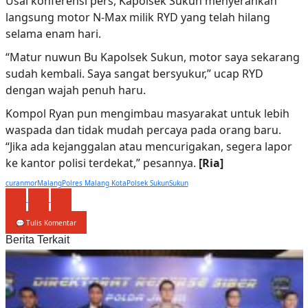
Usai konferensi pers, Kapolsek Sukun menyerahkan
langsung motor N-Max milik RYD yang telah hilang
selama enam hari.
“Matur nuwun Bu Kapolsek Sukun, motor saya sekarang
sudah kembali. Saya sangat bersyukur,” ucap RYD
dengan wajah penuh haru.
Kompol Ryan pun mengimbau masyarakat untuk lebih
waspada dan tidak mudah percaya pada orang baru.
“Jika ada kejanggalan atau mencurigakan, segera lapor
ke kantor polisi terdekat,” pesannya.
[Ria]
curanmor
Malang
Polres Malang Kota
Polsek Sukun
Sukun
💬 Tulis Komentar
Berita Terkait