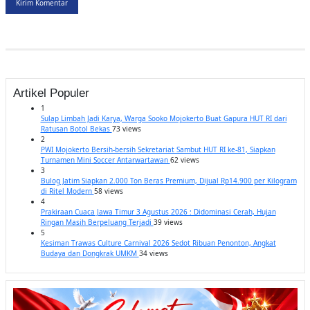
Kirim Komentar
Artikel Populer
1
Sulap Limbah Jadi Karya, Warga Sooko Mojokerto Buat Gapura HUT RI dari
Ratusan Botol Bekas
73 views
2
PWI Mojokerto Bersih-bersih Sekretariat Sambut HUT RI ke-81, Siapkan
Turnamen Mini Soccer Antarwartawan
62 views
3
Bulog Jatim Siapkan 2.000 Ton Beras Premium, Dijual Rp14.900 per Kilogram
di Ritel Modern
58 views
4
Prakiraan Cuaca Jawa Timur 3 Agustus 2026 : Didominasi Cerah, Hujan
Ringan Masih Berpeluang Terjadi
39 views
5
Kesiman Trawas Culture Carnival 2026 Sedot Ribuan Penonton, Angkat
Budaya dan Dongkrak UMKM
34 views