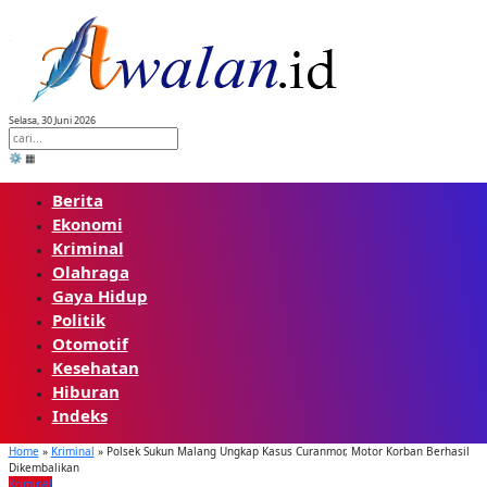
Skip
to
content
Selasa, 30 Juni 2026
⚙️
▦
Berita
Ekonomi
Kriminal
Olahraga
Gaya Hidup
Politik
Otomotif
Kesehatan
Hiburan
Indeks
Home
»
Kriminal
»
Polsek Sukun Malang Ungkap Kasus Curanmor, Motor Korban Berhasil
Dikembalikan
Kriminal