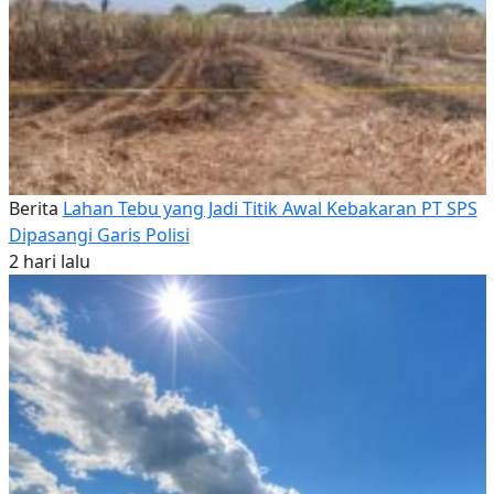
Berita
Lahan Tebu yang Jadi Titik Awal Kebakaran PT SPS
Dipasangi Garis Polisi
2 hari lalu