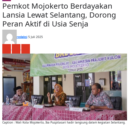
Pemkot Mojokerto Berdayakan
Lansia Lewat Selantang, Dorong
Peran Aktif di Usia Senja
redaksi
5 Juli 2025
Caption : Wali Kota Mojokerto, Ika Puspitasari hadir langsung dalam kegiatan Selantang.