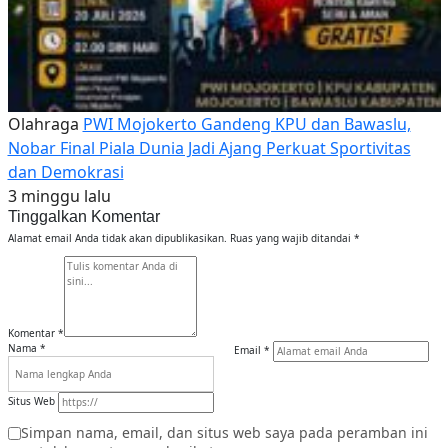
Olahraga
PWI Mojokerto Gandeng KPU dan Bawaslu,
Nobar Final Piala Dunia Jadi Ajang Perkuat Sportivitas
dan Demokrasi
3 minggu lalu
Tinggalkan Komentar
Alamat email Anda tidak akan dipublikasikan.
Ruas yang wajib ditandai
*
Komentar
*
Nama
*
Email
*
Situs Web
Simpan nama, email, dan situs web saya pada peramban ini