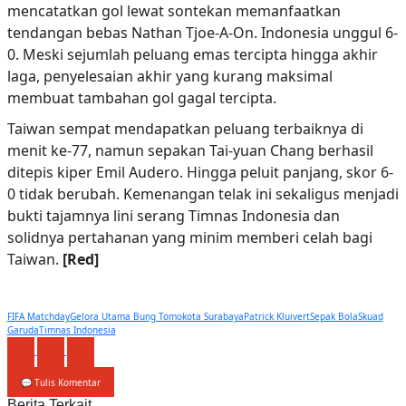
mencatatkan gol lewat sontekan memanfaatkan
tendangan bebas Nathan Tjoe-A-On. Indonesia unggul 6-
0. Meski sejumlah peluang emas tercipta hingga akhir
laga, penyelesaian akhir yang kurang maksimal
membuat tambahan gol gagal tercipta.
Taiwan sempat mendapatkan peluang terbaiknya di
menit ke-77, namun sepakan Tai-yuan Chang berhasil
ditepis kiper Emil Audero. Hingga peluit panjang, skor 6-
0 tidak berubah. Kemenangan telak ini sekaligus menjadi
bukti tajamnya lini serang Timnas Indonesia dan
solidnya pertahanan yang minim memberi celah bagi
Taiwan.
[Red]
FIFA Matchday
Gelora Utama Bung Tomo
kota Surabaya
Patrick Kluivert
Sepak Bola
Skuad
Garuda
Timnas Indonesia
💬 Tulis Komentar
Berita Terkait