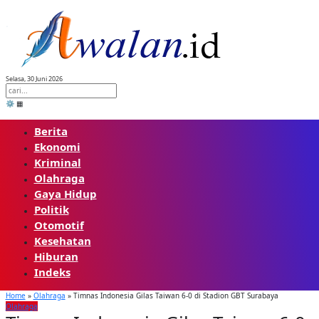
Skip
to
content
Selasa, 30 Juni 2026
⚙️
▦
Berita
Ekonomi
Kriminal
Olahraga
Gaya Hidup
Politik
Otomotif
Kesehatan
Hiburan
Indeks
Home
»
Olahraga
»
Timnas Indonesia Gilas Taiwan 6-0 di Stadion GBT Surabaya
Olahraga