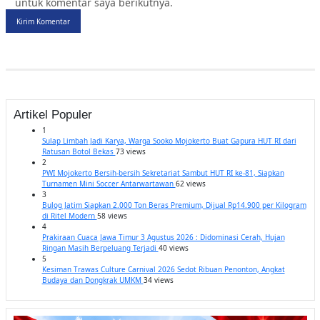
untuk komentar saya berikutnya.
Kirim Komentar
Artikel Populer
1
Sulap Limbah Jadi Karya, Warga Sooko Mojokerto Buat Gapura HUT RI dari
Ratusan Botol Bekas
73 views
2
PWI Mojokerto Bersih-bersih Sekretariat Sambut HUT RI ke-81, Siapkan
Turnamen Mini Soccer Antarwartawan
62 views
3
Bulog Jatim Siapkan 2.000 Ton Beras Premium, Dijual Rp14.900 per Kilogram
di Ritel Modern
58 views
4
Prakiraan Cuaca Jawa Timur 3 Agustus 2026 : Didominasi Cerah, Hujan
Ringan Masih Berpeluang Terjadi
40 views
5
Kesiman Trawas Culture Carnival 2026 Sedot Ribuan Penonton, Angkat
Budaya dan Dongkrak UMKM
34 views