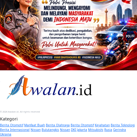
© 2026 Awalan.id. All rights reserved
Kategori
Berita Otomotif
Manfaat Buah
Berita Olahraga
Berita Otomotif
Kejahatan
Berita Teknologi
Berita Internasional
Nissan
Bulutangkis
Nissan
DKI Jakarta
Mitsubishi
Rusia
Gerindra
Ukraina