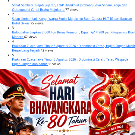
1
Sehat Sembari Jelajah Sejarah, DWP Disdikbud Jombang Gelar Senam, Yoga dan
Outbound di Candi Brahu Mojokerto
77 views
2
Sulap Limbah Jadi Karya, Warga Sooko Mojokerto Buat Gapura HUT RI dari Ratusan
Botol Bekas
75 views
3
Bulog Jatim Siapkan 2.000 Ton Beras Premium, Dijual Rp14.900 per Kilogram di Ritel
Modern
62 views
4
Prakiraan Cuaca Jawa Timur 3 Agustus 2026 : Didominasi Cerah, Hujan Ringan Masih
Berpeluang Terjadi
42 views
5
Prakiraan Cuaca Jawa Timur 5 Agustus 2026 : Didominasi Cerah, Tetap Waspada
Hujan Ringan dan Kabut
35 views