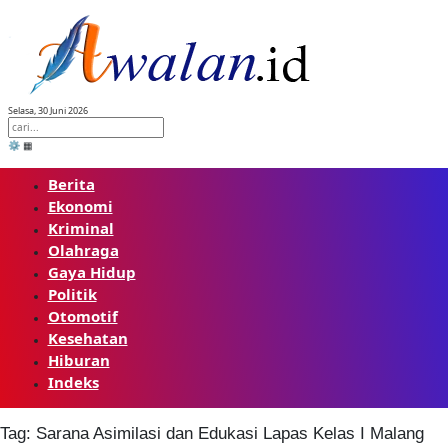
Skip
to
content
Selasa, 30 Juni 2026
⚙️
▦
Berita
Ekonomi
Kriminal
Olahraga
Gaya Hidup
Politik
Otomotif
Kesehatan
Hiburan
Indeks
Tag:
Sarana Asimilasi dan Edukasi Lapas Kelas I Malang