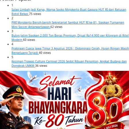
1
Sulap Limbah Jadi Karya, Warga Sooko Mojokerto Buat Gapura HUT RI dari Ratusan
Botol Bekas
75 views
2
PWI Mojokerto Bersih-bersih Sekretariat Sambut HUT RI ke-81, Siapkan Turnamen
Mini Soccer Antarwartawan
62 views
3
Bulog Jatim Siapkan 2.000 Ton Beras Premium, Dijual Rp14.900 per Kilogram di Ritel
Modern
60 views
4
Prakiraan Cuaca Jawa Timur 3 Agustus 2026 : Didominasi Cerah, Hujan Ringan Masih
Berpeluang Terjadi
40 views
5
Kesiman Trawas Culture Carnival 2026 Sedot Ribuan Penonton, Angkat Budaya dan
Dongkrak UMKM
36 views