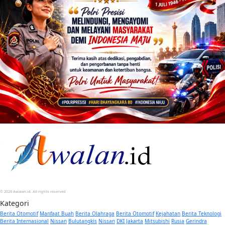
© 2026 Awalan.id. All rights reserved
Kategori
Berita Otomotif
Manfaat Buah
Berita Olahraga
Berita Otomotif
Kejahatan
Berita Teknologi
Berita Internasional
Nissan
Bulutangkis
Nissan
DKI Jakarta
Mitsubishi
Rusia
Gerindra