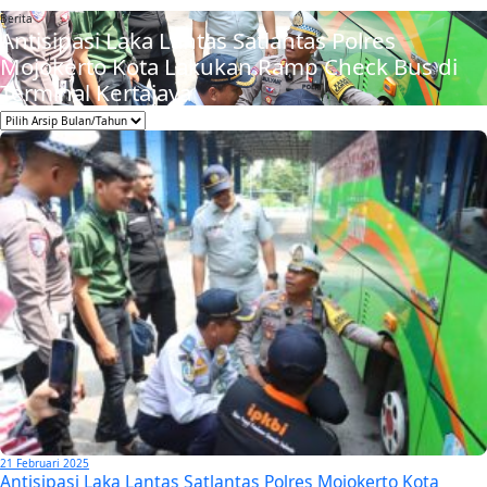
Berita
Antisipasi Laka Lantas Satlantas Polres
Mojokerto Kota Lakukan Ramp Check Bus di
Terminal Kertajaya
21 Februari 2025
Antisipasi Laka Lantas Satlantas Polres Mojokerto Kota