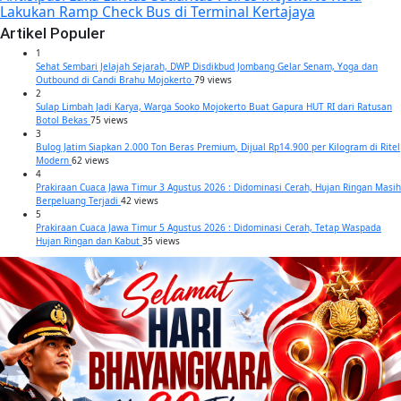
Lakukan Ramp Check Bus di Terminal Kertajaya
Artikel Populer
1
Sehat Sembari Jelajah Sejarah, DWP Disdikbud Jombang Gelar Senam, Yoga dan
Outbound di Candi Brahu Mojokerto
79 views
2
Sulap Limbah Jadi Karya, Warga Sooko Mojokerto Buat Gapura HUT RI dari Ratusan
Botol Bekas
75 views
3
Bulog Jatim Siapkan 2.000 Ton Beras Premium, Dijual Rp14.900 per Kilogram di Ritel
Modern
62 views
4
Prakiraan Cuaca Jawa Timur 3 Agustus 2026 : Didominasi Cerah, Hujan Ringan Masih
Berpeluang Terjadi
42 views
5
Prakiraan Cuaca Jawa Timur 5 Agustus 2026 : Didominasi Cerah, Tetap Waspada
Hujan Ringan dan Kabut
35 views