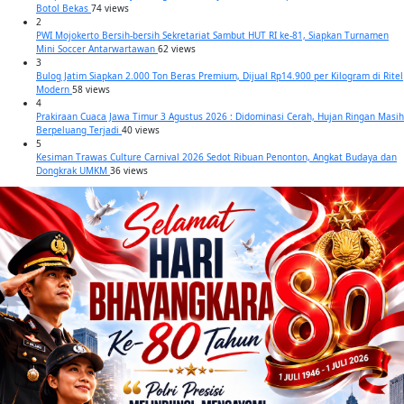
Botol Bekas
74 views
2
PWI Mojokerto Bersih-bersih Sekretariat Sambut HUT RI ke-81, Siapkan Turnamen
Mini Soccer Antarwartawan
62 views
3
Bulog Jatim Siapkan 2.000 Ton Beras Premium, Dijual Rp14.900 per Kilogram di Ritel
Modern
58 views
4
Prakiraan Cuaca Jawa Timur 3 Agustus 2026 : Didominasi Cerah, Hujan Ringan Masih
Berpeluang Terjadi
40 views
5
Kesiman Trawas Culture Carnival 2026 Sedot Ribuan Penonton, Angkat Budaya dan
Dongkrak UMKM
36 views