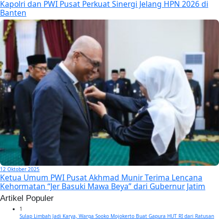
Kapolri dan PWI Pusat Perkuat Sinergi Jelang HPN 2026 di
Banten
12 Oktober 2025
Ketua Umum PWI Pusat Akhmad Munir Terima Lencana
Kehormatan “Jer Basuki Mawa Beya” dari Gubernur Jatim
Artikel Populer
1
Sulap Limbah Jadi Karya, Warga Sooko Mojokerto Buat Gapura HUT RI dari Ratusan