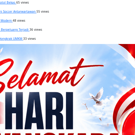
Botol Bekas
65 views
ini Soccer Antarwartawan
55 views
el Modern
48 views
h Berpeluang Terjadi
36 views
n Dongkrak UMKM
33 views