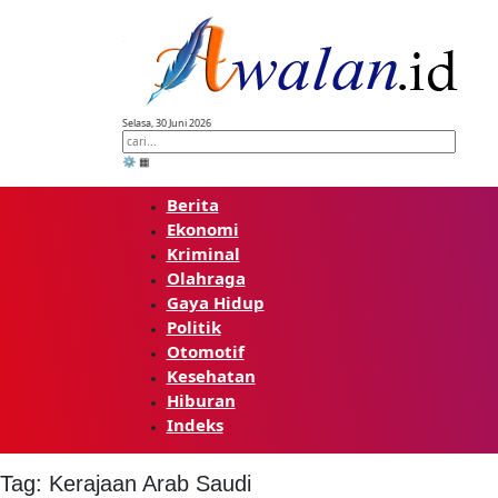
Skip
to
content
Selasa, 30 Juni 2026
⚙️
▦
Berita
Ekonomi
Kriminal
Olahraga
Gaya Hidup
Politik
Otomotif
Kesehatan
Hiburan
Indeks
Tag:
Kerajaan Arab Saudi