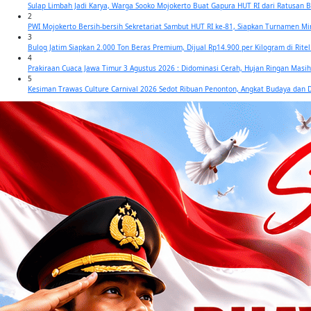
Sulap Limbah Jadi Karya, Warga Sooko Mojokerto Buat Gapura HUT RI dari Ratusan 
2
PWI Mojokerto Bersih-bersih Sekretariat Sambut HUT RI ke-81, Siapkan Turnamen M
3
Bulog Jatim Siapkan 2.000 Ton Beras Premium, Dijual Rp14.900 per Kilogram di Rit
4
Prakiraan Cuaca Jawa Timur 3 Agustus 2026 : Didominasi Cerah, Hujan Ringan Masi
5
Kesiman Trawas Culture Carnival 2026 Sedot Ribuan Penonton, Angkat Budaya da