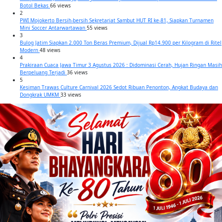
Botol Bekas
66 views
2
PWI Mojokerto Bersih-bersih Sekretariat Sambut HUT RI ke-81, Siapkan Turnamen
Mini Soccer Antarwartawan
55 views
3
Bulog Jatim Siapkan 2.000 Ton Beras Premium, Dijual Rp14.900 per Kilogram di Ritel
Modern
48 views
4
Prakiraan Cuaca Jawa Timur 3 Agustus 2026 : Didominasi Cerah, Hujan Ringan Masih
Berpeluang Terjadi
36 views
5
Kesiman Trawas Culture Carnival 2026 Sedot Ribuan Penonton, Angkat Budaya dan
Dongkrak UMKM
33 views