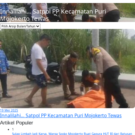
Berita
Innalilahi… Satpol PP Kecamatan Puri
Mojokerto Tewas
19 Mei 2025
Innalilahi… Satpol PP Kecamatan Puri Mojokerto Tewas
Artikel Populer
1
Sulap Limbah Jadi Karya, Warga Sooko Mojokerto Buat Gapura HUT RI dari Ratusan