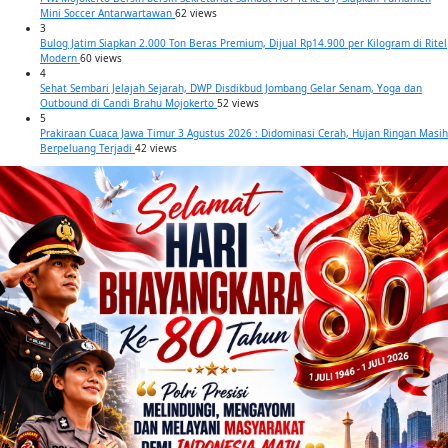
Mini Soccer Antarwartawan
62 views
3
Bulog Jatim Siapkan 2.000 Ton Beras Premium, Dijual Rp14.900 per Kilogram di Ritel
Modern
60 views
4
Sehat Sembari Jelajah Sejarah, DWP Disdikbud Jombang Gelar Senam, Yoga dan
Outbound di Candi Brahu Mojokerto
52 views
5
Prakiraan Cuaca Jawa Timur 3 Agustus 2026 : Didominasi Cerah, Hujan Ringan Masih
Berpeluang Terjadi
42 views