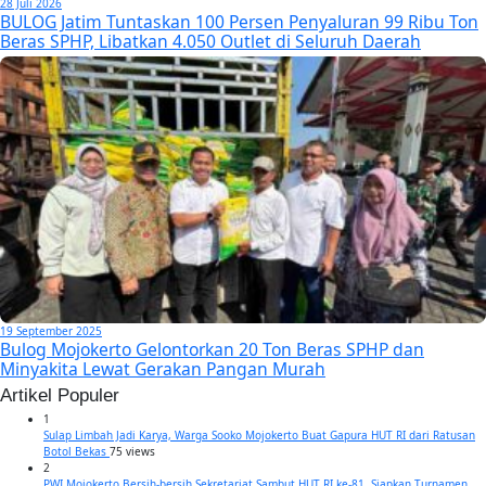
28 Juli 2026
BULOG Jatim Tuntaskan 100 Persen Penyaluran 99 Ribu Ton
Beras SPHP, Libatkan 4.050 Outlet di Seluruh Daerah
19 September 2025
Bulog Mojokerto Gelontorkan 20 Ton Beras SPHP dan
Minyakita Lewat Gerakan Pangan Murah
Artikel Populer
1
Sulap Limbah Jadi Karya, Warga Sooko Mojokerto Buat Gapura HUT RI dari Ratusan
Botol Bekas
75 views
2
PWI Mojokerto Bersih-bersih Sekretariat Sambut HUT RI ke-81, Siapkan Turnamen