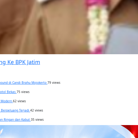
ng Ke BPK Jatim
bound di Candi Brahu Mojokerto
79 views
Botol Bekas
75 views
el Modern
62 views
h Berpeluang Terjadi
42 views
jan Ringan dan Kabut
35 views