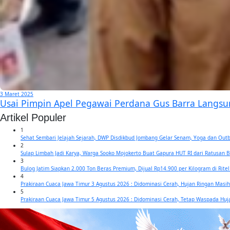
3 Maret 2025
Usai Pimpin Apel Pegawai Perdana Gus Barra Langsu
Artikel Populer
1
Sehat Sembari Jelajah Sejarah, DWP Disdikbud Jombang Gelar Senam, Yoga dan Out
2
Sulap Limbah Jadi Karya, Warga Sooko Mojokerto Buat Gapura HUT RI dari Ratusan 
3
Bulog Jatim Siapkan 2.000 Ton Beras Premium, Dijual Rp14.900 per Kilogram di Rit
4
Prakiraan Cuaca Jawa Timur 3 Agustus 2026 : Didominasi Cerah, Hujan Ringan Masi
5
Prakiraan Cuaca Jawa Timur 5 Agustus 2026 : Didominasi Cerah, Tetap Waspada Hu