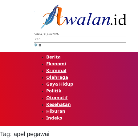
Skip
to
content
Selasa, 30 Juni 2026
⚙️
▦
Berita
Ekonomi
Kriminal
Olahraga
Gaya Hidup
Politik
Otomotif
Kesehatan
Hiburan
Indeks
Tag:
apel pegawai