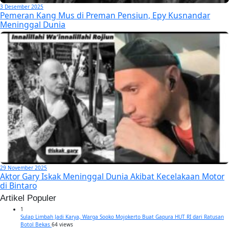
3 Desember 2025
Pemeran Kang Mus di Preman Pensiun, Epy Kusnandar
Meninggal Dunia
29 November 2025
Aktor Gary Iskak Meninggal Dunia Akibat Kecelakaan Motor
di Bintaro
Artikel Populer
1
Sulap Limbah Jadi Karya, Warga Sooko Mojokerto Buat Gapura HUT RI dari Ratusan
Botol Bekas
64 views