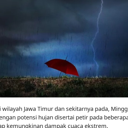
 wilayah Jawa Timur dan sekitarnya pada, Mingg
engan potensi hujan disertai petir pada bebera
ap kemungkinan dampak cuaca ekstrem.