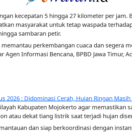
 dengan kecepatan 5 hingga 27 kilometer per ja
tkan masyarakat untuk tetap waspada terhadap
ingga sambaran petir.
an memantau perkembangan cuaca dan segera me
 ujar Agen Informasi Bencana, BPBD Jawa Timur,
us 2026 : Didominasi Cerah, Hujan Ringan Masih 
layah Kabupaten Mojokerto agar memastikan salu
tau dekat tiang listrik saat terjadi hujan disert
ntauan dan siap berkoordinasi dengan instansi