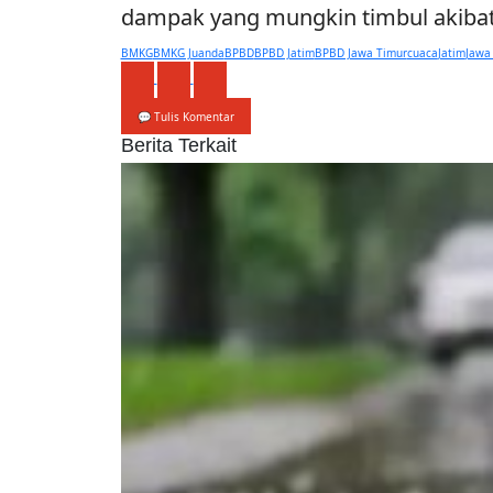
dampak yang mungkin timbul akibat
BMKG
BMKG Juanda
BPBD
BPBD Jatim
BPBD Jawa Timur
cuaca
Jatim
Jawa
💬 Tulis Komentar
Berita Terkait