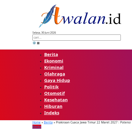
Skip
to
content
Selasa, 30 Juni 2026
⚙️
▦
Berita
Ekonomi
Kriminal
Olahraga
Gaya Hidup
Politik
Otomotif
Kesehatan
Hiburan
Indeks
Home
»
Berita
»
Prakiraan Cuaca Jawa Timur 22 Maret 2027 : Potensi 
Berita