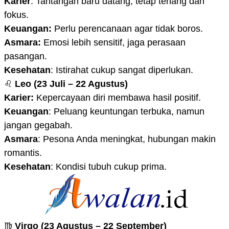
Karier
: Tantangan baru datang, tetap tenang dan
fokus.
Keuangan:
Perlu perencanaan agar tidak boros.
Asmara:
Emosi lebih sensitif, jaga perasaan
pasangan.
Kesehatan
: Istirahat cukup sangat diperlukan.
♌
Leo (23 Juli – 22 Agustus)
Karier:
Kepercayaan diri membawa hasil positif.
Keuangan
: Peluang keuntungan terbuka, namun
jangan gegabah.
Asmara
: Pesona Anda meningkat, hubungan makin
romantis.
Kesehatan
: Kondisi tubuh cukup prima.
♍
Virgo (23 Agustus – 22 September)