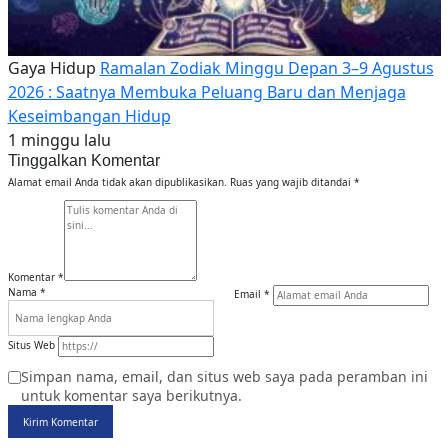
Gaya Hidup
Ramalan Zodiak Minggu Depan 3–9 Agustus
2026 : Saatnya Membuka Peluang Baru dan Menjaga
Keseimbangan Hidup
1 minggu lalu
Tinggalkan Komentar
Alamat email Anda tidak akan dipublikasikan.
Ruas yang wajib ditandai
*
Komentar
*
Nama
*
Email
*
Situs Web
Simpan nama, email, dan situs web saya pada peramban ini
untuk komentar saya berikutnya.
Kirim Komentar