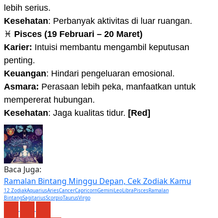
lebih serius.
Kesehatan
: Perbanyak aktivitas di luar ruangan.
♓
Pisces (19 Februari – 20 Maret)
Karier:
Intuisi membantu mengambil keputusan
penting.
Keuangan
: Hindari pengeluaran emosional.
Asmara:
Perasaan lebih peka, manfaatkan untuk
mempererat hubungan.
Kesehatan
: Jaga kualitas tidur.
[Red]
Baca Juga:
Ramalan Bintang Minggu Depan, Cek Zodiak Kamu
12 Zodiak
Aquarius
Aries
Cancer
Capricorn
Gemini
Leo
Libra
Pisces
Ramalan
Bintang
Sagitarius
Scorpio
Taurus
Virgo