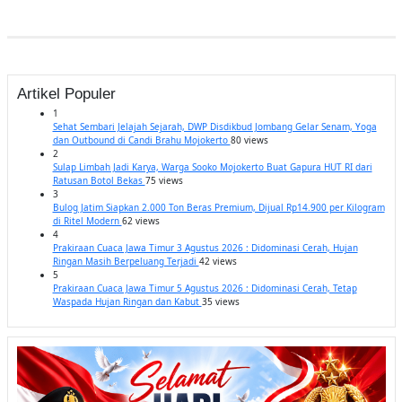
Artikel Populer
1
Sehat Sembari Jelajah Sejarah, DWP Disdikbud Jombang Gelar Senam, Yoga
dan Outbound di Candi Brahu Mojokerto
80 views
2
Sulap Limbah Jadi Karya, Warga Sooko Mojokerto Buat Gapura HUT RI dari
Ratusan Botol Bekas
75 views
3
Bulog Jatim Siapkan 2.000 Ton Beras Premium, Dijual Rp14.900 per Kilogram
di Ritel Modern
62 views
4
Prakiraan Cuaca Jawa Timur 3 Agustus 2026 : Didominasi Cerah, Hujan
Ringan Masih Berpeluang Terjadi
42 views
5
Prakiraan Cuaca Jawa Timur 5 Agustus 2026 : Didominasi Cerah, Tetap
Waspada Hujan Ringan dan Kabut
35 views