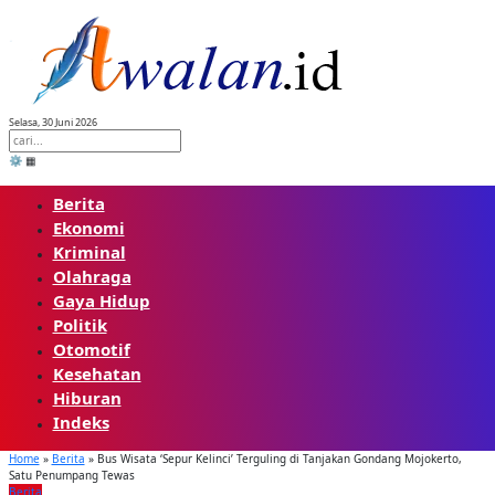
Skip
to
content
Selasa, 30 Juni 2026
⚙️
▦
Berita
Ekonomi
Kriminal
Olahraga
Gaya Hidup
Politik
Otomotif
Kesehatan
Hiburan
Indeks
Home
»
Berita
»
Bus Wisata ‘Sepur Kelinci’ Terguling di Tanjakan Gondang Mojokerto,
Satu Penumpang Tewas
Berita