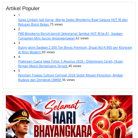
Artikel Populer
1
Sulap Limbah Jadi Karya, Warga Sooko Mojokerto Buat Gapura HUT RI dari
Ratusan Botol Bekas
75 views
2
PWI Mojokerto Bersih-bersih Sekretariat Sambut HUT RI ke-81, Siapkan
Turnamen Mini Soccer Antarwartawan
62 views
3
Bulog Jatim Siapkan 2.000 Ton Beras Premium, Dijual Rp14.900 per Kilogram
di Ritel Modern
60 views
4
Prakiraan Cuaca Jawa Timur 3 Agustus 2026 : Didominasi Cerah, Hujan
Ringan Masih Berpeluang Terjadi
40 views
5
Kesiman Trawas Culture Carnival 2026 Sedot Ribuan Penonton, Angkat
Budaya dan Dongkrak UMKM
36 views