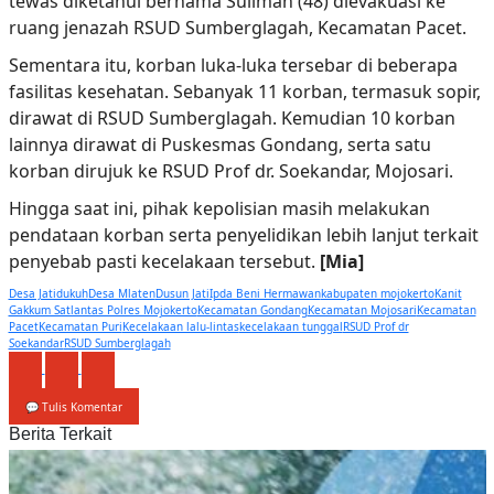
tewas diketahui bernama Sulimah (48) dievakuasi ke
ruang jenazah RSUD Sumberglagah, Kecamatan Pacet.
Sementara itu, korban luka-luka tersebar di beberapa
fasilitas kesehatan. Sebanyak 11 korban, termasuk sopir,
dirawat di RSUD Sumberglagah. Kemudian 10 korban
lainnya dirawat di Puskesmas Gondang, serta satu
korban dirujuk ke RSUD Prof dr. Soekandar, Mojosari.
Hingga saat ini, pihak kepolisian masih melakukan
pendataan korban serta penyelidikan lebih lanjut terkait
penyebab pasti kecelakaan tersebut.
[Mia]
Desa Jatidukuh
Desa Mlaten
Dusun Jati
Ipda Beni Hermawan
kabupaten mojokerto
Kanit
Gakkum Satlantas Polres Mojokerto
Kecamatan Gondang
Kecamatan Mojosari
Kecamatan
Pacet
Kecamatan Puri
Kecelakaan lalu-lintas
kecelakaan tunggal
RSUD Prof dr
Soekandar
RSUD Sumberglagah
💬 Tulis Komentar
Berita Terkait