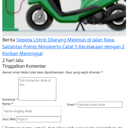
Berita
Sepeda Listrik Dilarang Melintas di Jalan Raya,
Satlantas Polres Mojokerto Catat 5 Kecelakaan dengan 2
Korban Meninggal
2 hari lalu
Tinggalkan Komentar
Alamat email Anda tidak akan dipublikasikan.
Ruas yang wajib ditandai
*
Komentar
*
Nama
*
Email
*
Situs Web
Simpan nama, email, dan situs web saya pada peramban ini