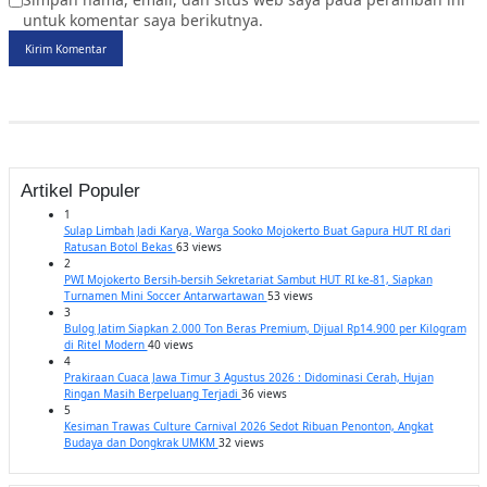
untuk komentar saya berikutnya.
Kirim Komentar
Artikel Populer
1
Sulap Limbah Jadi Karya, Warga Sooko Mojokerto Buat Gapura HUT RI dari
Ratusan Botol Bekas
63 views
2
PWI Mojokerto Bersih-bersih Sekretariat Sambut HUT RI ke-81, Siapkan
Turnamen Mini Soccer Antarwartawan
53 views
3
Bulog Jatim Siapkan 2.000 Ton Beras Premium, Dijual Rp14.900 per Kilogram
di Ritel Modern
40 views
4
Prakiraan Cuaca Jawa Timur 3 Agustus 2026 : Didominasi Cerah, Hujan
Ringan Masih Berpeluang Terjadi
36 views
5
Kesiman Trawas Culture Carnival 2026 Sedot Ribuan Penonton, Angkat
Budaya dan Dongkrak UMKM
32 views