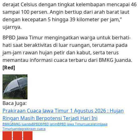
derajat Celsius dengan tingkat kelembapan mencapai 46
sampai 100 persen. Angin bertiup dari arah barat laut
dengan kecepatan 5 hingga 39 kilometer per jam,”
ujarnya.
BPBD Jawa Timur mengingatkan warga untuk berhati-
hati saat beraktivitas di luar ruangan, terutama pada
jam-jam rawan hujan petir dan kabut, serta terus
memantau informasi cuaca terbaru dari BMKG Juanda.
[Red]
Baca Juga:
Prakiraan Cuaca Jawa Timur 1 Agustus 2026 : Hujan
Ringan Masih Berpotensi Terjadi Hari Ini
BMKG
BMKG Juanda
BPBD
BPBD Jatim
BPBD Jawa Timur
cuaca
Jatim
Jawa
Timur
Juanda
prakiraan cuaca