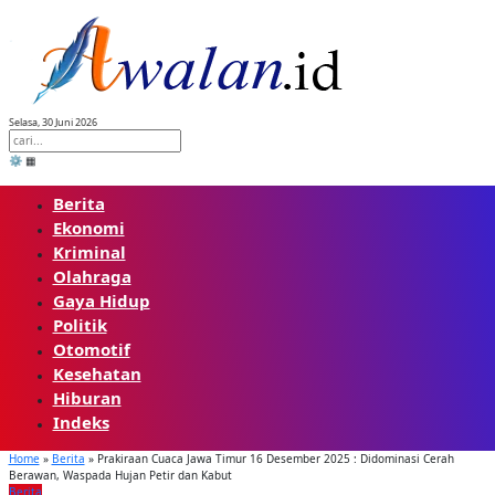
Skip
to
content
Selasa, 30 Juni 2026
⚙️
▦
Berita
Ekonomi
Kriminal
Olahraga
Gaya Hidup
Politik
Otomotif
Kesehatan
Hiburan
Indeks
Home
»
Berita
»
Prakiraan Cuaca Jawa Timur 16 Desember 2025 : Didominasi Cerah
Berawan, Waspada Hujan Petir dan Kabut
Berita