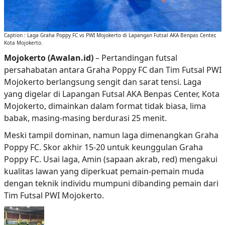
Caption : Laga Graha Poppy FC vs PWI Mojokerto di Lapangan Futsal AKA Benpas Center,
Kota Mojokerto.
Mojokerto (Awalan.id)
– Pertandingan futsal
persahabatan antara Graha Poppy FC dan Tim Futsal PWI
Mojokerto berlangsung sengit dan sarat tensi. Laga
yang digelar di Lapangan Futsal AKA Benpas Center, Kota
Mojokerto, dimainkan dalam format tidak biasa, lima
babak, masing-masing berdurasi 25 menit.
Meski tampil dominan, namun laga dimenangkan Graha
Poppy FC. Skor akhir 15-20 untuk keunggulan Graha
Poppy FC. Usai laga, Amin (sapaan akrab, red) mengakui
kualitas lawan yang diperkuat pemain-pemain muda
dengan teknik individu mumpuni dibanding pemain dari
Tim Futsal PWI Mojokerto.