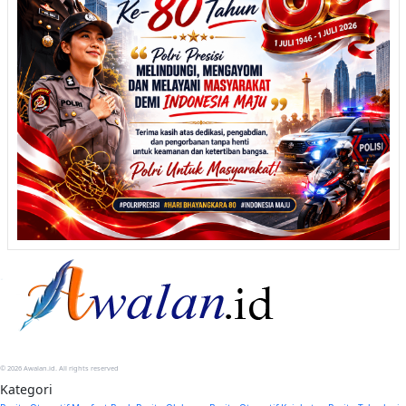
© 2026 Awalan.id. All rights reserved
Kategori