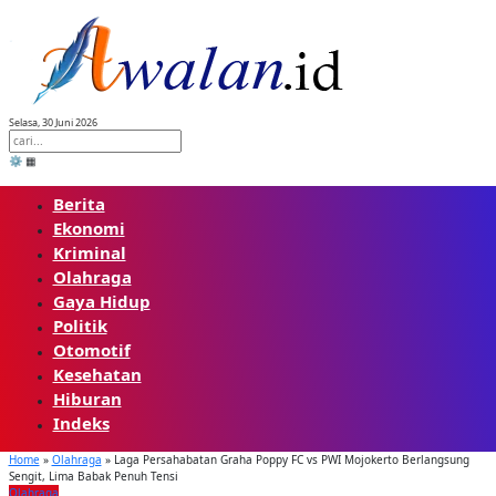
Skip
to
content
Selasa, 30 Juni 2026
⚙️
▦
Berita
Ekonomi
Kriminal
Olahraga
Gaya Hidup
Politik
Otomotif
Kesehatan
Hiburan
Indeks
Home
»
Olahraga
»
Laga Persahabatan Graha Poppy FC vs PWI Mojokerto Berlangsung
Sengit, Lima Babak Penuh Tensi
Olahraga