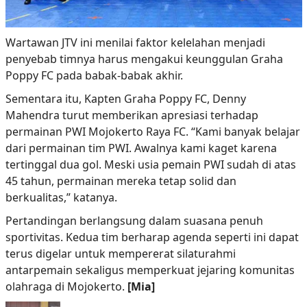
Wartawan JTV ini menilai faktor kelelahan menjadi
penyebab timnya harus mengakui keunggulan Graha
Poppy FC pada babak-babak akhir.
Sementara itu, Kapten Graha Poppy FC, Denny
Mahendra turut memberikan apresiasi terhadap
permainan PWI Mojokerto Raya FC. “Kami banyak belajar
dari permainan tim PWI. Awalnya kami kaget karena
tertinggal dua gol. Meski usia pemain PWI sudah di atas
45 tahun, permainan mereka tetap solid dan
berkualitas,” katanya.
Pertandingan berlangsung dalam suasana penuh
sportivitas. Kedua tim berharap agenda seperti ini dapat
terus digelar untuk mempererat silaturahmi
antarpemain sekaligus memperkuat jejaring komunitas
olahraga di Mojokerto.
[Mia]