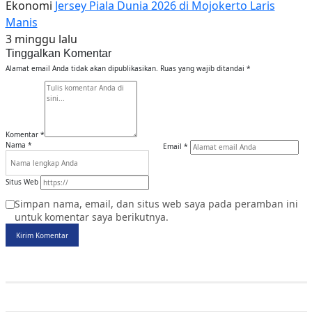
Ekonomi
Jersey Piala Dunia 2026 di Mojokerto Laris
Manis
3 minggu lalu
Tinggalkan Komentar
Alamat email Anda tidak akan dipublikasikan.
Ruas yang wajib ditandai
*
Komentar
*
Nama
*
Email
*
Situs Web
Simpan nama, email, dan situs web saya pada peramban ini
untuk komentar saya berikutnya.
Kirim Komentar