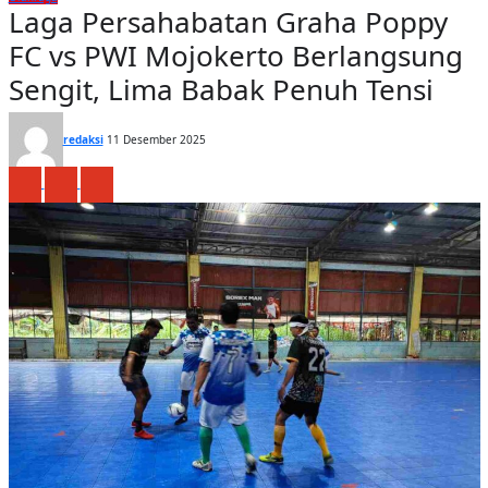
Laga Persahabatan Graha Poppy
FC vs PWI Mojokerto Berlangsung
Sengit, Lima Babak Penuh Tensi
redaksi
11 Desember 2025